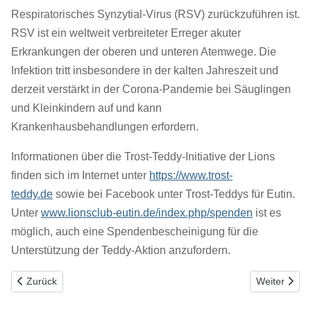
Respiratorisches Synzytial-Virus (RSV) zurückzuführen ist.
RSV ist ein weltweit verbreiteter Erreger akuter
Erkrankungen der oberen und unteren Atemwege. Die
Infektion tritt insbesondere in der kalten Jahreszeit und
derzeit verstärkt in der Corona-Pandemie bei Säuglingen
und Kleinkindern auf und kann
Krankenhausbehandlungen erfordern.
Informationen über die Trost-Teddy-Initiative der Lions
finden sich im Internet unter
https://www.trost-
teddy.de
sowie bei Facebook unter Trost-Teddys für Eutin.
Unter
www.lionsclub-eutin.de/index.php/spenden
ist es
möglich, auch eine Spendenbescheinigung für die
Unterstützung der Teddy-Aktion anzufordern.
Vorheriger Beitrag: Spendenaufruf für Trost-Teddys
Nächster Bei
Zurück
Weiter