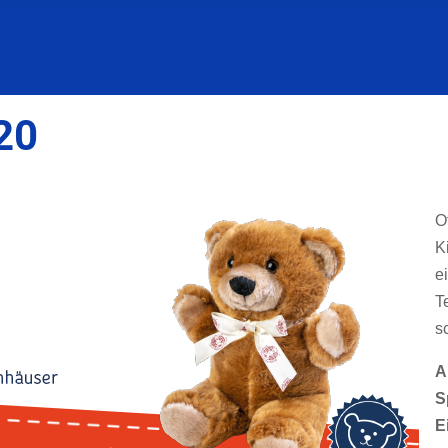
20
O
K
e
T
s
A
S
E