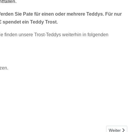
ntfallen.
erden Sie Pate für einen oder mehrere Teddys. Für nur
€ spendet ein Teddy Trost.
ie finden unsere Trost-Teddys weiterhin in folgenden
tzen.
Nächster Bei
Weiter