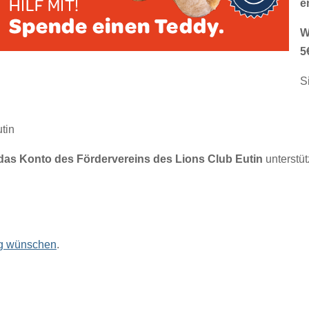
e
W
5
S
tin
das Konto des Fördervereins des Lions Club Eutin
unterstü
ng wünschen
.